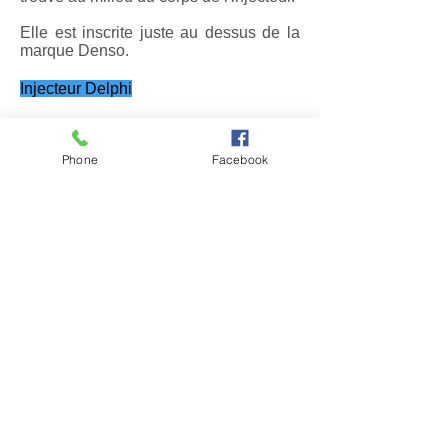
Elle est inscrite juste au dessus de la
marque Denso.
Injecteur Delphi
La référence des injecteurs Delphi se
trouve sur une étiquette collée au milieu
Phone
Facebook
de l'injecteur.
Celle ­ci commence par
EJBR
2823
Injecteur SIEMENS-VDO
La référence des injecteurs SIEMENS
VDO (Continental) se trouve sur la tête
de l'injecteur, là où vient se connecter
la fiche électrique.
Celle­ ci commence par :
5WS