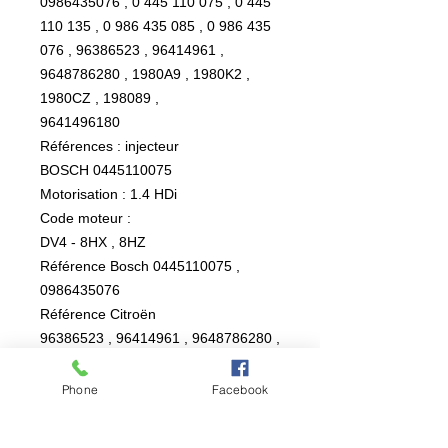
0986435076 , 0 445 110 075 , 0 445
110 135 , 0 986 435 085 , 0 986 435
076 , 96386523 , 96414961 ,
9648786280 , 1980A9 , 1980K2 ,
1980CZ , 198089 ,
9641496180
Références : injecteur
BOSCH 0445110075
Motorisation : 1.4 HDi
Code moteur :
DV4 - 8HX , 8HZ
Référence Bosch 0445110075 ,
0986435076
Référence Citroën
96386523 , 96414961 , 9648786280 ,
1980A9 , 1980K2 , 1980CZ , 198089
Référence Peugeot 9641496180
Phone
Facebook
AFFECTATIONS DES VÉHICULES :
PEUGEOT :