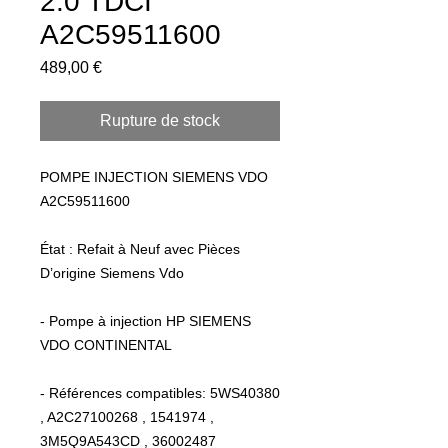
2.0 TDCI
A2C59511600
Prix
489,00 €
Rupture de stock
POMPE INJECTION SIEMENS VDO 
A2C59511600 

État : Refait à Neuf avec Pièces 
D’origine Siemens Vdo 

- Pompe à injection HP SIEMENS 
VDO CONTINENTAL

- Références compatibles: 5WS40380 
, A2C27100268 , 1541974 , 
3M5Q9A543CD , 36002487 
